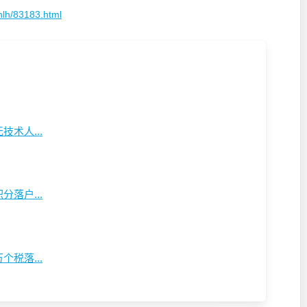
hlh/83183.html
术人...
落户...
税落...