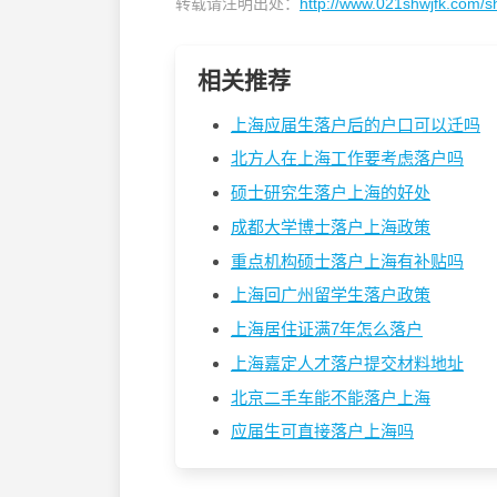
转载请注明出处：
http://www.021shwjfk.com/s
相关推荐
上海应届生落户后的户口可以迁吗
北方人在上海工作要考虑落户吗
硕士研究生落户上海的好处
成都大学博士落户上海政策
重点机构硕士落户上海有补贴吗
上海回广州留学生落户政策
上海居住证满7年怎么落户
上海嘉定人才落户提交材料地址
北京二手车能不能落户上海
应届生可直接落户上海吗