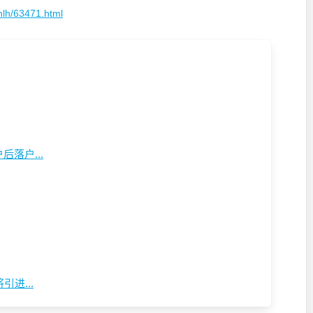
hlh/63471.html
落户...
进...