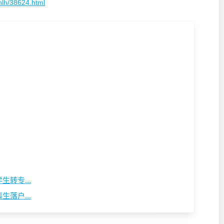
hlh/38624.html
转专...
落户...