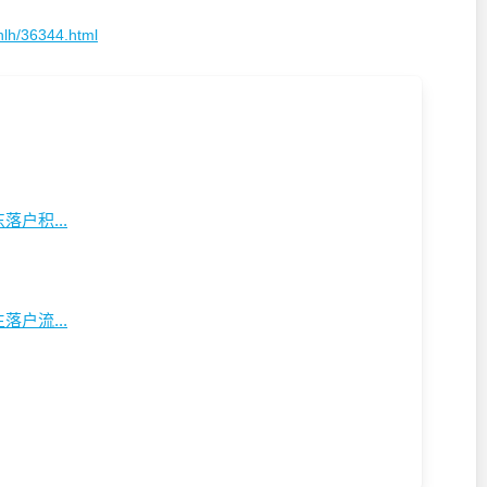
hlh/36344.html
户积...
户流...